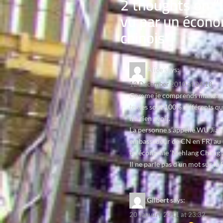
2 thoughts on “
vu par un écono
chinois
”
Alice
says:
12 December 2010 at 04:18
Comme je comprends mandarin,
textes sont 100% différents qu
n’a rien avoir.
La personne s’appelle WU Jian-
embassadeur de CN en FR) au 
en économie ‘Mehlang Chang’…
Il ne parle pas d’un mot sur la 
Gilbert
says:
20 January 2011 at 23:32