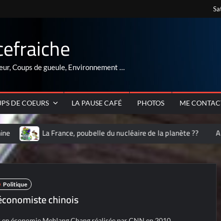
Sa
cefraiche
eur, Coups de gueule, Environnement …
PS DE COEURS
LA PAUSE CAFÉ
PHOTOS
ME CONTAC
ance, poubelle du nucléaire de la planète ??
ARNAQUE au rétrovi
Politique
 économiste chinois
r en économie Mehlang Chang réalisée par CNN en 2010.