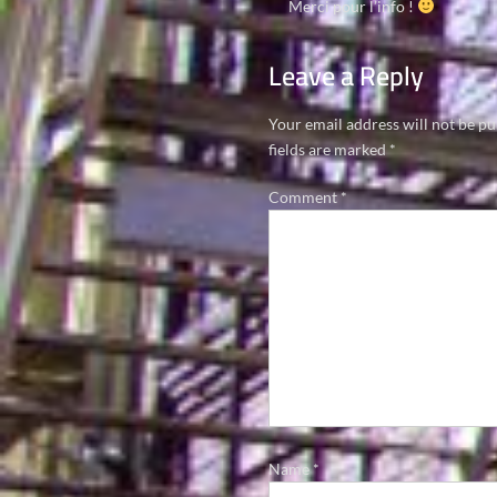
Merci pour l’info !
Leave a Reply
Your email address will not be pu
fields are marked
*
Comment
*
Name
*