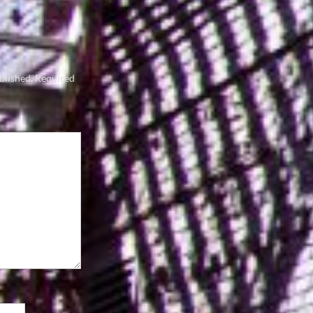
blished.
Required