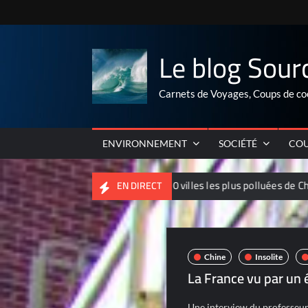
Skip
to
content
Le blog Sour
Carnets de Voyages, Coups de co
ENVIRONNEMENT
SOCIÉTÉ
COU
almarés 2012 des 10 villes les plus polluées de Chine
La Fr
EN DIRECT
Chine
Insolite
La France vu par un
Une interview du professeu