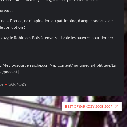
is pas …
in de la France, de dilapidation du patrimoine, d’acquis sociaux, de
de corruption !
rkozy, le Robin des Bois à l’envers : il vole les pauvres pour donner
p://leblog.sourcefraiche.com/wp-content/multimedia/Politique/La
v[/podcast]
ue
SARKOZY
BEST OF SARKOZY 2008-2009