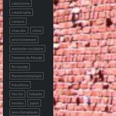
cataclysme
catastrophe
censure
chau doc
chine
environnement
explosion nucléaire
Femmes du Monde
fin monde
flamme olympique
fukushima
Hoi An
hokaido
honshu
japon
jeux olympiques