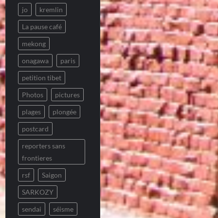
jo
kremlin
La pause café
mekong
onagawa
paris
petition tibet
Photos
pictures
plages
plongée
postcard
reporters sans
frontieres
rsf
Saigon
SARKOZY
sendai
séisme