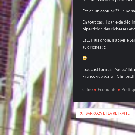
Est-ce un canular ?? Je ne sa
En tout cas, il parle de décl
répartition des richesses et 
Et … Plus drôle, il appelle Sa
aux riches !!!
[podcast format=”video”]htt
France vue par un Chinois.fl
chine
Economie
Politiq
Post
SARKOZY ET LA RETRAITE
navigation