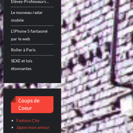
Elèves-Professeurs ..
Le nouveau radar
mobile
L’iPhone 5 fantasmé
par le web
Roller à Paris
SEXE et lois
étonnantes
Coups de
Coeur
Fashion City
Japon mon amour