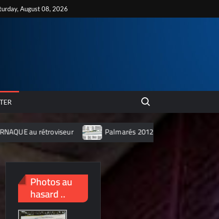
turday, August 08, 2026
Search for:
TER
seur
Palmarés 2012 des 10 villes les plus polluées de Chine
Photos au
hasard ..