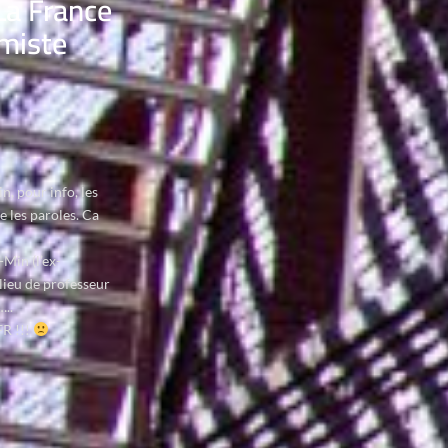
La France
miste
 pour info, les
e les paroles. Ca
Min (l’ex-
lieu de professeur
..
FR !!!