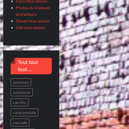
Paris Mon Amour
Photos du Vietnam
et d'ailleurs
Taiwan mon amour
USA mon amour
Tout tout
tout …
aventure
aventures
can tho
carte postale
cascade