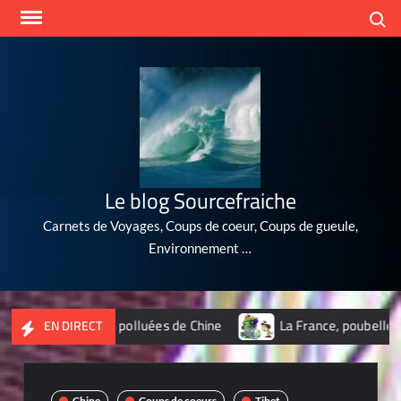
Skip
Search
to
content
Le blog Sourcefraiche
Carnets de Voyages, Coups de coeur, Coups de gueule,
Environnement …
illes les plus polluées de Chine
La France, poubelle du nucl
EN DIRECT
Chine
Coups de coeurs
Tibet