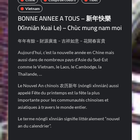
Vietnam
BONNE ANNEE A TOUS – 新年快樂
(Xīnnián Kuai Le) – Chùc mung nam moi
年年有餘 – 財源廣進 – 吉祥如意 – 花開春富貴
Aujourd’hui, c’est la nouvelle année en Chine mais
aussi dans de nombreux pays d’Asie du Sud-Est
comme le Vietnam, le Laos, le Cambodge, la
Thailande, …
Le Nouvel An chinois 农历新年 (nónglì xīnnián) aussi
appelé Fête du printemps est la fête la plus
importante pour les communautés chinoises et
asiatiques à travers le monde entier.
Le terme nónglì xīnnián signifie littéralement “nouvel
an du calendrier”.