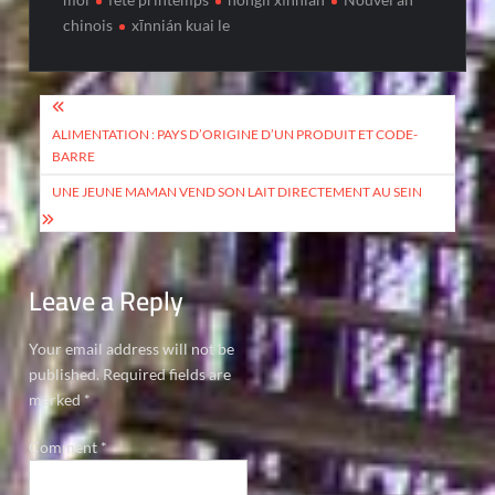
chinois
xīnnián kuai le
Post
navigation
ALIMENTATION : PAYS D’ORIGINE D’UN PRODUIT ET CODE-
BARRE
UNE JEUNE MAMAN VEND SON LAIT DIRECTEMENT AU SEIN
Leave a Reply
Your email address will not be
published.
Required fields are
marked
*
Comment
*