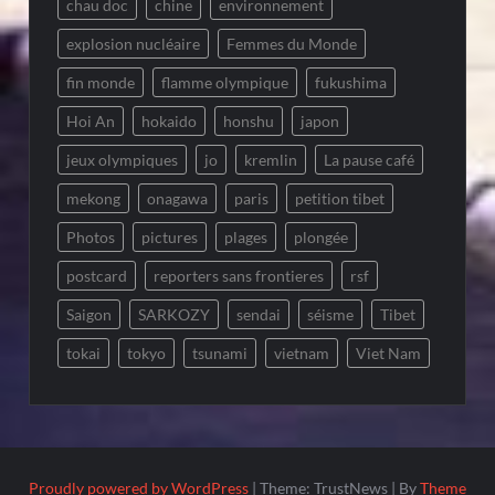
chau doc
chine
environnement
explosion nucléaire
Femmes du Monde
fin monde
flamme olympique
fukushima
Hoi An
hokaido
honshu
japon
jeux olympiques
jo
kremlin
La pause café
mekong
onagawa
paris
petition tibet
Photos
pictures
plages
plongée
postcard
reporters sans frontieres
rsf
Saigon
SARKOZY
sendai
séisme
Tibet
tokai
tokyo
tsunami
vietnam
Viet Nam
Proudly powered by WordPress
|
Theme: TrustNews
|
By
Theme