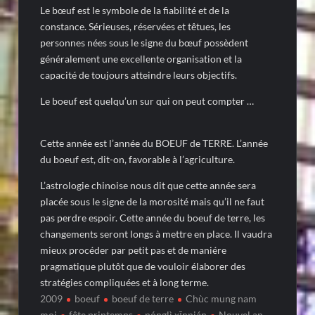
Le bœuf est le symbole de la fiabilité et de la
constance. Sérieuses, réservées et têtues, les
personnes nées sous le signe du bœuf possèdent
généralement une excellente organisation et la
capacité de toujours atteindre leurs objectifs.
Le boeuf est quelqu’un sur qui on peut compter …
Cette année est l’année du BOEUF de TERRE. L’année
du boeuf est, dit-on, favorable à l’agriculture.
L’astrologie chinoise nous dit que cette année sera
placée sous le signe de la morosité mais qu’il ne faut
pas perdre espoir. Cette année du boeuf de terre, les
changements seront longs à mettre en place. Il vaudra
mieux procéder par petit pas et de maniére
pragmatique plutôt que de vouloir élaborer des
stratégies compliquées et à long terme.
2009
boeuf
boeuf de terre
Chùc mung nam
moi
fête printemps
nónglì xīnnián
Nouvel an