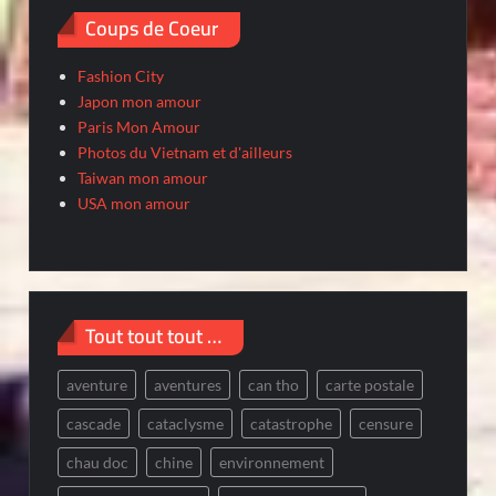
Coups de Coeur
Fashion City
Japon mon amour
Paris Mon Amour
Photos du Vietnam et d'ailleurs
Taiwan mon amour
USA mon amour
Tout tout tout …
aventure
aventures
can tho
carte postale
cascade
cataclysme
catastrophe
censure
chau doc
chine
environnement