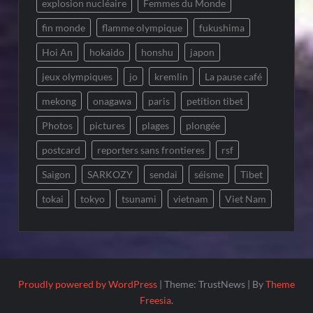
explosion nucléaire
Femmes du Monde
fin monde
flamme olympique
fukushima
Hoi An
hokaido
honshu
japon
jeux olympiques
jo
kremlin
La pause café
mekong
onagawa
paris
petition tibet
Photos
pictures
plages
plongée
postcard
reporters sans frontieres
rsf
Saigon
SARKOZY
sendai
séisme
Tibet
tokai
tokyo
tsunami
vietnam
Viet Nam
Proudly powered by WordPress
|
Theme: TrustNews
|
By
Theme
Freesia
.