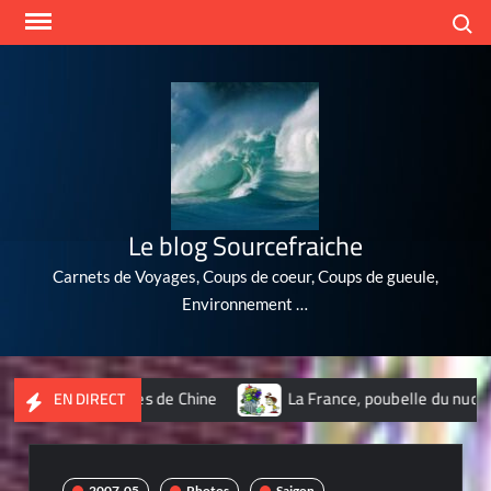
Skip
Search
to
content
Le blog Sourcefraiche
Carnets de Voyages, Coups de coeur, Coups de gueule,
Environnement …
 plus polluées de Chine
La France, poubelle du nucléaire de
EN DIRECT
2007-05
Photos
Saigon