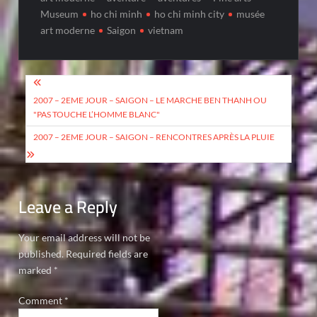
Museum
ho chi minh
ho chi minh city
musée
art moderne
Saigon
vietnam
Post
navigation
2007 – 2EME JOUR – SAIGON – LE MARCHE BEN THANH OU
"PAS TOUCHE L’HOMME BLANC"
2007 – 2EME JOUR – SAIGON – RENCONTRES APRÈS LA PLUIE
Leave a Reply
Your email address will not be
published.
Required fields are
marked
*
Comment
*