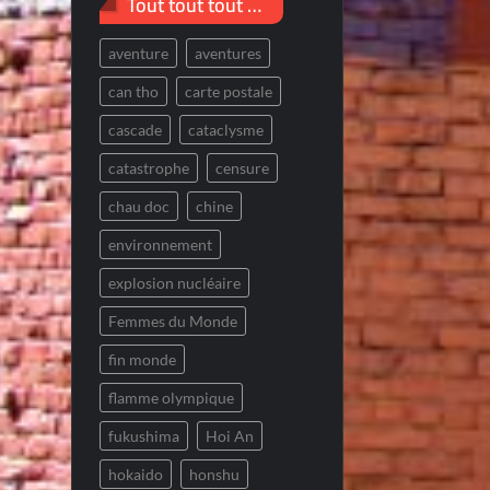
Tout tout tout …
aventure
aventures
can tho
carte postale
cascade
cataclysme
catastrophe
censure
chau doc
chine
environnement
explosion nucléaire
Femmes du Monde
fin monde
flamme olympique
fukushima
Hoi An
hokaido
honshu