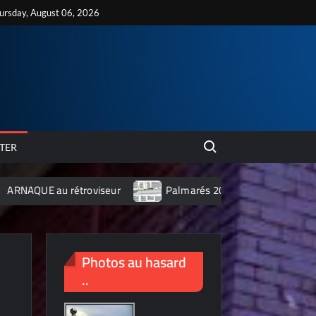
ursday, August 06, 2026
Search for:
TER
rétroviseur
Palmarés 2012 des 10 villes les plus polluées d
Photos au hasard
..