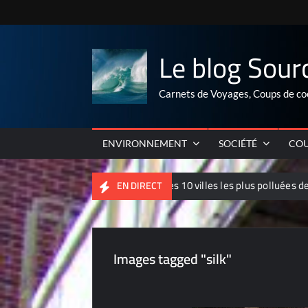
Skip
to
content
Le blog Sour
Carnets de Voyages, Coups de co
ENVIRONNEMENT
SOCIÉTÉ
COU
Palmarés 2012 des 10 villes les plus polluées de Chine
EN DIRECT
Images tagged "silk"