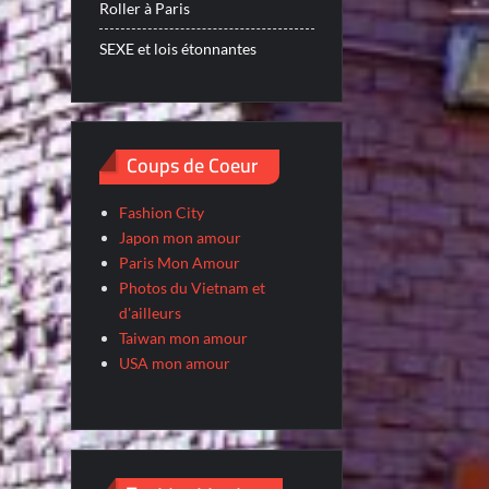
Roller à Paris
SEXE et lois étonnantes
Coups de Coeur
Fashion City
Japon mon amour
Paris Mon Amour
Photos du Vietnam et
d'ailleurs
Taiwan mon amour
USA mon amour