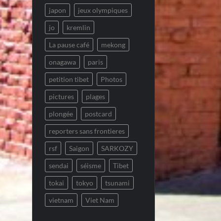
japon
jeux olympiques
jo
kremlin
La pause café
mekong
onagawa
paris
petition tibet
Photos
pictures
plages
plongée
postcard
reporters sans frontieres
rsf
Saigon
SARKOZY
sendai
séisme
Tibet
tokai
tokyo
tsunami
vietnam
Viet Nam