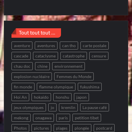
Tout tout tout …
aventure
aventures
can tho
carte postale
cascade
cataclysme
catastrophe
censure
chau doc
chine
environnement
explosion nucléaire
Femmes du Monde
fin monde
flamme olympique
fukushima
Hoi An
hokaido
honshu
japon
jeux olympiques
jo
kremlin
La pause café
mekong
onagawa
paris
petition tibet
Photos
pictures
plages
plongée
postcard