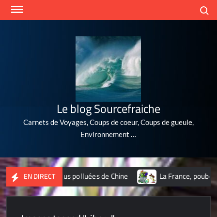
Skip
Search
to
content
Le blog Sourcefraiche
Carnets de Voyages, Coups de coeur, Coups de gueule,
Environnement …
 10 villes les plus polluées de Chine
La France, poubelle d
EN DIRECT