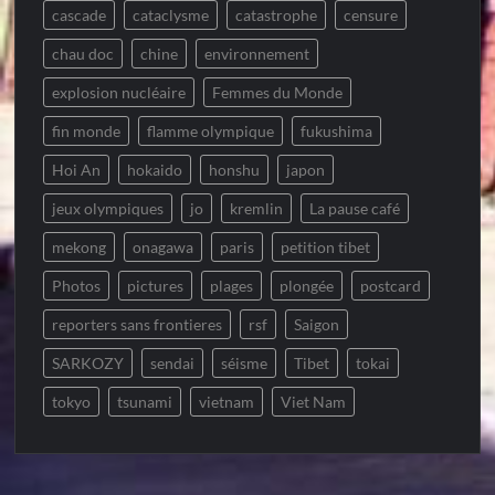
cascade
cataclysme
catastrophe
censure
chau doc
chine
environnement
explosion nucléaire
Femmes du Monde
fin monde
flamme olympique
fukushima
Hoi An
hokaido
honshu
japon
jeux olympiques
jo
kremlin
La pause café
mekong
onagawa
paris
petition tibet
Photos
pictures
plages
plongée
postcard
reporters sans frontieres
rsf
Saigon
SARKOZY
sendai
séisme
Tibet
tokai
tokyo
tsunami
vietnam
Viet Nam