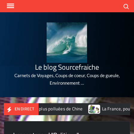
Skip
Search
to
content
Le blog Sourcefraiche
Carnets de Voyages, Coups de coeur, Coups de gueule,
Environnement …
es 10 villes les plus polluées de Chine
La France, poubelle
EN DIRECT