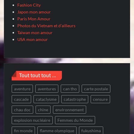
Fashion City
Japon mon amour
Paris Mon Amour
Photos du Vietnam et d'ailleurs
Taiwan mon amour
USA mon amour
Tout tout tout …
aventure
aventures
can tho
carte postale
cascade
cataclysme
catastrophe
censure
chau doc
chine
environnement
explosion nucléaire
Femmes du Monde
fin monde
flamme olympique
fukushima