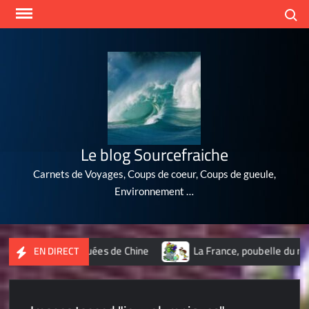
Skip
Search
to
content
Le blog Sourcefraiche
Carnets de Voyages, Coups de coeur, Coups de gueule,
Environnement …
 plus polluées de Chine
La France, poubelle du nucléaire de 
EN DIRECT