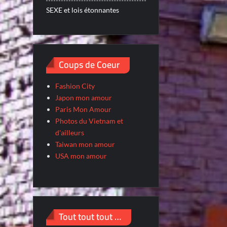
SEXE et lois étonnantes
Coups de Coeur
Fashion City
Japon mon amour
Paris Mon Amour
Photos du Vietnam et
d'ailleurs
Taiwan mon amour
USA mon amour
Tout tout tout …