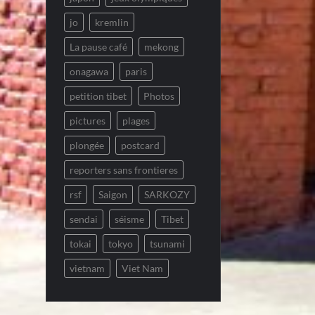
jo
kremlin
La pause café
mekong
onagawa
paris
petition tibet
Photos
pictures
plages
plongée
postcard
reporters sans frontieres
rsf
Saigon
SARKOZY
sendai
séisme
Tibet
tokai
tokyo
tsunami
vietnam
Viet Nam