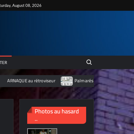
turday, August 08, 2026
Search for:
TER
u rétroviseur
Palmarés 2012 des 10 villes les plus polluée
Photos au hasard
..