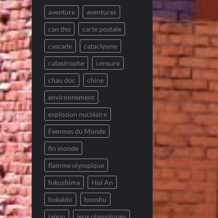
aventure
aventures
can tho
carte postale
cascade
cataclysme
catastrophe
censure
chau doc
chine
environnement
explosion nucléaire
Femmes du Monde
fin monde
flamme olympique
fukushima
Hoi An
hokaido
honshu
japon
jeux olympiques