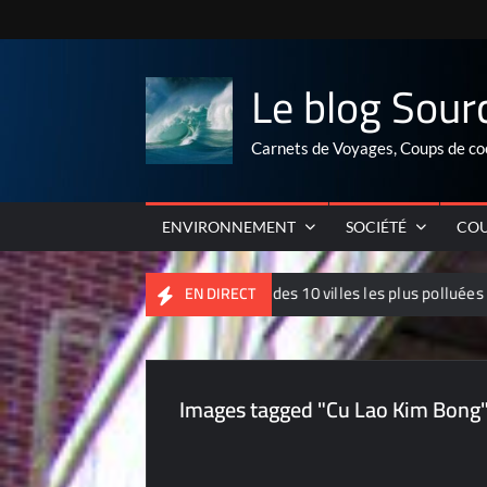
Skip
to
content
Le blog Sour
Carnets de Voyages, Coups de co
ENVIRONNEMENT
SOCIÉTÉ
COU
Palmarés 2012 des 10 villes les plus polluées de Chine
EN DIRECT
Images tagged "Cu Lao Kim Bong