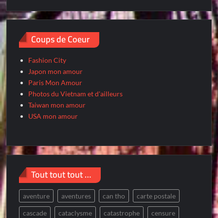
Coups de Coeur
Fashion City
Japon mon amour
Paris Mon Amour
Photos du Vietnam et d'ailleurs
Taiwan mon amour
USA mon amour
Tout tout tout …
aventure
aventures
can tho
carte postale
cascade
cataclysme
catastrophe
censure