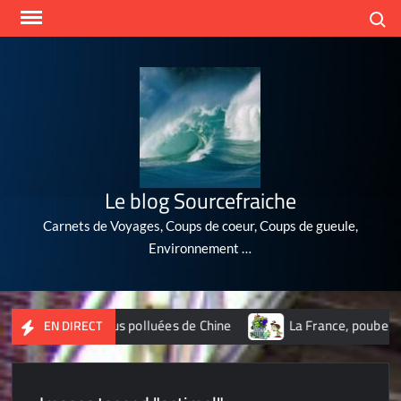
Skip
Search
to
content
Le blog Sourcefraiche
Carnets de Voyages, Coups de coeur, Coups de gueule,
Environnement …
 10 villes les plus polluées de Chine
La France, poubelle du
EN DIRECT