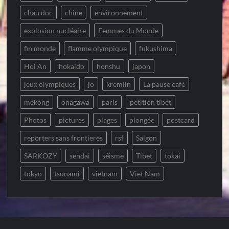
chau doc
chine
environnement
explosion nucléaire
Femmes du Monde
fin monde
flamme olympique
fukushima
Hoi An
hokaido
honshu
japon
jeux olympiques
jo
kremlin
La pause café
mekong
onagawa
paris
petition tibet
Photos
pictures
plages
plongée
postcard
reporters sans frontieres
rsf
Saigon
SARKOZY
sendai
séisme
Tibet
tokai
tokyo
tsunami
vietnam
Viet Nam