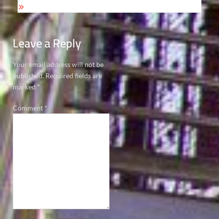
Leave a Reply
Your email address will not be
published.
Required fields are
marked
*
Comment
*