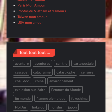
Paris Mon Amour
Photos du Vietnam et d'ailleurs
Taiwan mon amour
USA mon amour
Tout tout tout …
aventure
aventures
can tho
carte postale
cascade
cataclysme
catastrophe
censure
chau doc
chine
environnement
explosion nucléaire
Femmes du Monde
fin monde
flamme olympique
fukushima
Hoi An
hokaido
honshu
japon