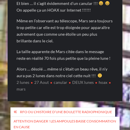
Et bien … il s’agit évidemment d’un canular !!!
On appelle ça un HOAX sur Internet !!!!!!
Même en l’observant au télescope, Mars sera toujours
trop petite car elle est trop éloignée pour apparaître
autrement que comme une étoile un peu plus
brillante dans le ciel.
La taille apparente de Mars citée dans le message
reste en réalité 70 fois plus petite que la pleine lune !
Alors … désolé … même si c’était un beau rêve, il n’y
aura pas 2 lunes dans notre ciel cette nuit !!!
2 lunes
27 Aout
canular
DEUX lunes
hoax
mars
Post
RFO OU L’HISTOIRE D’UNE BOULETTE RADIOPHONIQUE
navigation
ATTENTION DANGER ! LES AMPOULES BASSE CONSOMMATION
EN CAUSE