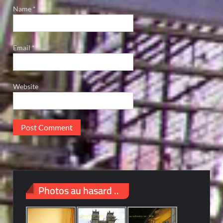
Name
*
Email
*
Website
Photos au hasard ..