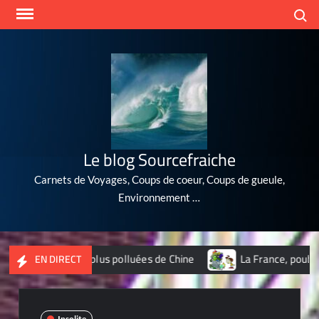
Skip
Search
to
content
Le blog Sourcefraiche
Carnets de Voyages, Coups de coeur, Coups de gueule,
Environnement …
 10 villes les plus polluées de Chine
La France, poubelle d
EN DIRECT
Insolite