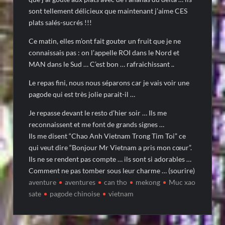
sont tellement délicieux que maintenant j’aime CES
plats salés-sucrés !!!
Ce matin, elles m’ont fait gouter un fruit que je ne
connaissais pas : on l’appelle ROI dans le Nord et
MAN dans le Sud … C’est bon … rafraichissant ..
Le repas fini, nous nous séparons car je vais voir une
pagode qui est très jolie parait-il …
Je repasse devant le resto d’hier soir … Ils me
reconnaissent et me font de grands signes …
Ils me disent “Chao Anh Vietnam Trong Tim Toi” ce
qui veut dire “Bonjour Mr Vietnam a pris mon cœur”.
Ils ne se rendent pas compte … ils sont si adorables …
Comment ne pas tomber sous leur charme … (sourire)
aventure
aventures
can tho
mekong
Muc xao
sate
pagode chinoise
vietnam