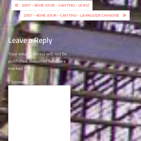
Post
2007 – 4EME JOUR – CAN THO – LE RIZ
navigation
2007 – 4EME JOUR – CAN THO – LA PAGODE CHINOISE
Leave a Reply
Your email address will not be
published.
Required fields are
marked
*
Comment
*