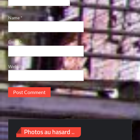
Name
*
Email
*
Website
Photos au hasard ..