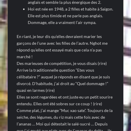
anglais et semble la plus énergique des 2.
Hoi est née en 1948, a 2 filles et habite à Saigon.
Elle est plus timide et ne parle pas anglais.
Dommage, elle a vraiment l’air sympa.
En riant, je leur dis qu’elles devraient marier les
garçons de l’une avec les filles de l’autre. Nghot me
répond qu’elles ont essayé mais que cela n’a pas
marché !
Des marieuses de compétition, je vous disais (rire)
Arrive la traditionnelle question “Etes vous
célibataire ?” auquel je réponds en disant que je suis
divorcé. D’habitude, j’ai droit au “Quel dommage !”
quasi en larmes (rire)
Elles se sont regardées et ont juste eu un petit sourire
entendu. Elles ont été sobres sur ce coup ! (rire)
Comme plat, j’ai mange “Muc xao sate”. Toujours de la
seiche, des légumes, du riz mais cette fois avec de
l’ananas … Moi qui détestait le salé-sucré … Depuis
que j’ai gouté aux plats avec de l’ananas du delta … ils