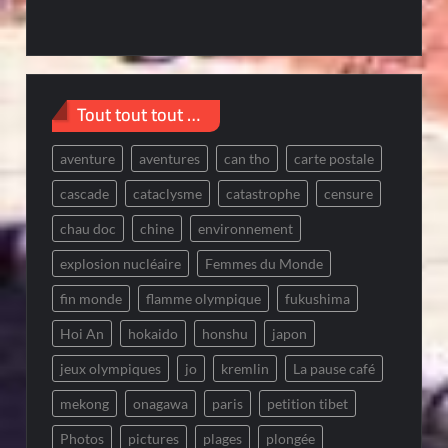
Tout tout tout …
aventure
aventures
can tho
carte postale
cascade
cataclysme
catastrophe
censure
chau doc
chine
environnement
explosion nucléaire
Femmes du Monde
fin monde
flamme olympique
fukushima
Hoi An
hokaido
honshu
japon
jeux olympiques
jo
kremlin
La pause café
mekong
onagawa
paris
petition tibet
Photos
pictures
plages
plongée