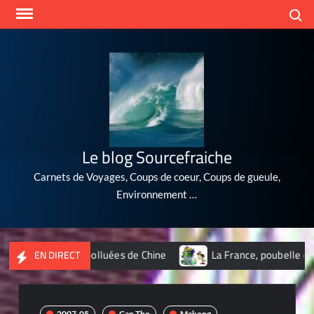
Skip
Search
to
content
Le blog Sourcefraiche
Carnets de Voyages, Coups de coeur, Coups de gueule,
Environnement …
les les plus polluées de Chine
La France, poubelle du nuclé
EN DIRECT
2007-05
Can Tho
Mekong