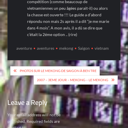
compétition (comme beaucoup de
vietnamiennes un peu âgées parait-il) ou alors
la chasse est ouverte !!! Le guide a d’abord
répondu non mais 2s après il a dit “je me marie
dans 4 mois”. A mon avis, il a dû se dire que
c’était la 2éme option .. (rire)
aventure
aventures
mekong
Saigon
vietnam
Post
PHOTOS SUR LE MEKONG DE SAIGON À BEN TRE
navigation
2007 – 3EME JOUR – MEKONG – LE MEKONG
Leave a Reply
Your email address will not be
published.
Required fields are
marked
*