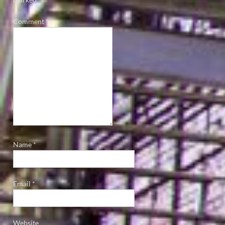
Comment
*
Name
*
Email
*
Website