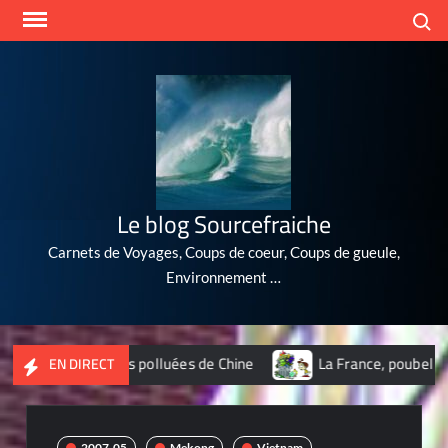
Skip
Search
to
content
Le blog Sourcefraiche
Carnets de Voyages, Coups de coeur, Coups de gueule,
Environnement …
villes les plus polluées de Chine
La France, poubelle du nuc
EN DIRECT
2007-05
Mekong
Vietnam