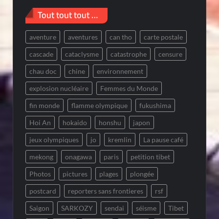
Tout tout tout …
aventure
aventures
can tho
carte postale
cascade
cataclysme
catastrophe
censure
chau doc
chine
environnement
explosion nucléaire
Femmes du Monde
fin monde
flamme olympique
fukushima
Hoi An
hokaido
honshu
japon
jeux olympiques
jo
kremlin
La pause café
mekong
onagawa
paris
petition tibet
Photos
pictures
plages
plongée
postcard
reporters sans frontieres
rsf
Saigon
SARKOZY
sendai
séisme
Tibet