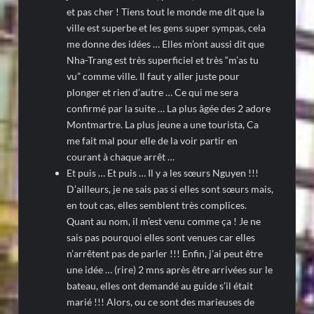
et pas cher ! Tiens tout le monde me dit que la
ville est superbe et les gens super sympas, cela
me donne des idées … Elles m’ont aussi dit que
Nha-Trang est très superficiel et très “m’as tu
vu” comme ville. Il faut y aller juste pour
plonger et rien d’autre … Ce qui me sera
confirmé par la suite … La plus âgée des 2 adore
Montmartre. La plus jeune a une tourista, Ca
me fait mal pour elle de la voir partir en
courant à chaque arrêt …
Et puis … Et puis … Il y a les sœurs Nguyen !!!
D’ailleurs, je ne sais pas si elles sont sœurs mais,
en tout cas, elles semblent très complices.
Quant au nom, il m’est venu comme ça ! Je ne
sais pas pourquoi elles sont venues car elles
n’arrêtent pas de parler !!! Enfin, j’ai peut être
une idée … (rire) 2 mns après être arrivées sur le
bateau, elles ont demandé au guide s’il était
marié !!! Alors, ou ce sont des marieuses de