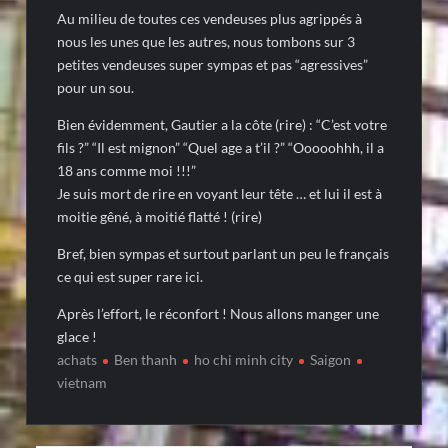
Au milieu de toutes ces vendeuses plus agrippés à
nous les unes que les autres, nous tombons sur 3
petites vendeuses super sympas et pas “agressives”
pour un sou.
Bien évidemment, Gautier a la côte (rire) : “C’est votre
fils ?” “Il est mignon” “Quel age a t’il ?” “Ooooohhh, il a
18 ans comme moi !!!”
Je suis mort de rire en voyant leur tête … et lui il est à
moitie gêné, à moitié flatté ! (rire)
Bref, bien sympas et surtout parlant un peu le français
ce qui est super rare ici.
Après l’effort, le réconfort ! Nous allons manger une
glace !
achats
Ben thanh
ho chi minh city
Saigon
vietnam