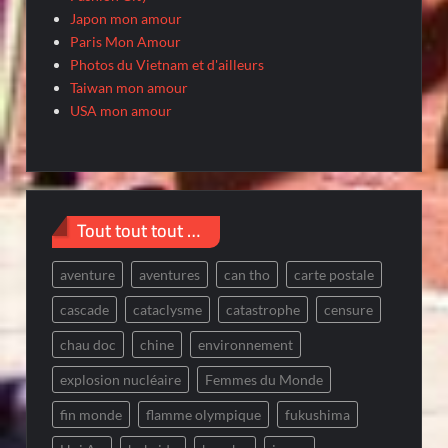
Japon mon amour
Paris Mon Amour
Photos du Vietnam et d'ailleurs
Taiwan mon amour
USA mon amour
Tout tout tout …
aventure
aventures
can tho
carte postale
cascade
cataclysme
catastrophe
censure
chau doc
chine
environnement
explosion nucléaire
Femmes du Monde
fin monde
flamme olympique
fukushima