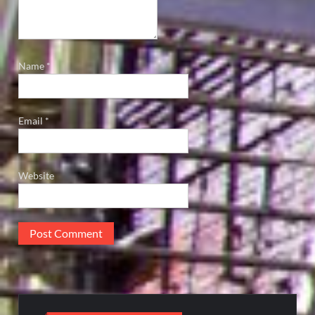
Name
*
Email
*
Website