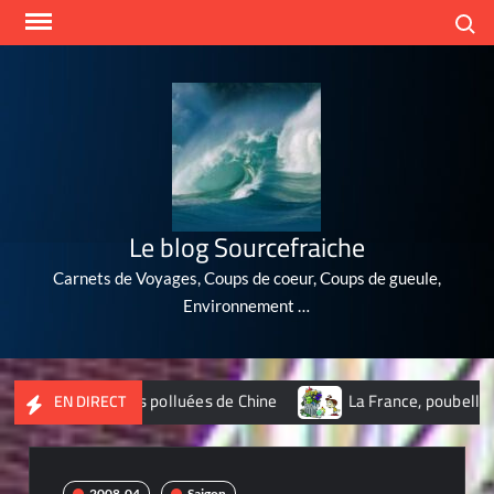
Skip
Search
to
content
Le blog Sourcefraiche
Carnets de Voyages, Coups de coeur, Coups de gueule,
Environnement …
 villes les plus polluées de Chine
La France, poubelle du nu
EN DIRECT
2008-04
Saigon