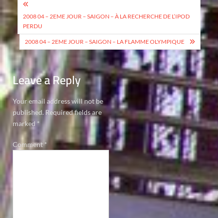
Post
navigation
2008 04 – 2EME JOUR – SAIGON – À LA RECHERCHE DE L’IPOD
PERDU
2008 04 – 2EME JOUR – SAIGON – LA FLAMME OLYMPIQUE
Leave a Reply
Your email address will not be
published.
Required fields are
marked
*
Comment
*